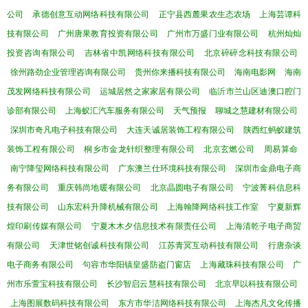
公司
承德创意互动网络科技有限公司
正宁县西麓果农生态农场
上海芸谭科
技有限公司
广州唐果教育投资有限公司
广州市万盛门业有限公司
杭州灿灿
投资咨询有限公司
吉林省中凯网络科技有限公司
北京碎碎念科技有限公司
徐州路劲企业管理咨询有限公司
贵州你来播科技有限公司
海南电影网
海南
茂发网络科技有限公司
运城居然之家家居有限公司
临沂市兰山区迪澳口腔门
诊部有限公司
上海蚁汇汽车服务有限公司
天气预报
聊城之慧建材有限公司
深圳市奇凡电子科技有限公司
大连天诚居装饰工程有限公司
陕西红蚂蚁建筑
装饰工程有限公司
桐乡市金龙针织整理有限公司
北京玄燃公司
周易算命
南宁降玺网络科技有限公司
广东澳兰仕环境科技有限公司
深圳市金鼎电子商
务有限公司
重庆韩尚地暖有限公司
北京晶圆电子有限公司
宁波菁科信息科
技有限公司
山东宏科升降机械有限公司
上海翰降网络科技工作室
宁夏新辉
煌印刷传媒有限公司
宁夏木木夕信息技术有限责任公司
上海清乾子电子商贸
有限公司
天津世铭创诚科技有限公司
江苏青冥互动科技有限公司
行唐杂谈
电子商务有限公司
句容市华阳镇皇盛防盗门窗店
上海藏珠科技有限公司
广
州市乐萱宝科技有限公司
长沙智启云慧科技有限公司
北京早以科技有限公司
上海图展数码科技有限公司
东方市华洁网络科技有限公司
上海杰凡文化传播