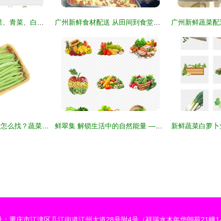
新鲜蔬菜素材包 包菜、青菜、白菜、菠菜PNG免扣图片下载
广州新鲜食材配送 从田间到食堂的绿色生活链条
新鲜四季豆图片素材怎么找？蔬菜水果高清图源与高清下载指南
鲜翠集 解锁生活中的自然能量 —— 新鲜蔬菜水果海报背景素材与创作灵感
址：重庆市江津区几江街道江州大道28号附4号（祥瑞水木年华朗苑21幢1-