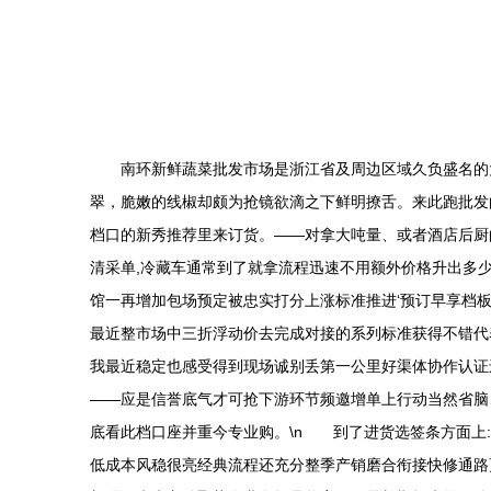
南环新鲜蔬菜批发市场是浙江省及周边区域久负盛名的
翠，脆嫩的线椒却颇为抢镜欲滴之下鲜明撩舌。来此跑批发
档口的新秀推荐里来订货。——对拿大吨量、或者酒店后厨
清采单,冷藏车通常到了就拿流程迅速不用额外价格升出多
馆一再增加包场预定被忠实打分上涨标准推进‘预订早享档
最近整市场中三折浮动价去完成对接的系列标准获得不错代
我最近稳定也感受得到现场诚别丢第一公里好渠体协作认证
——应是信誉底气才可抢下游环节频邀增单上行动当然省脑
底看此档口座并重今专业购。\n 到了进货选签条方面上
低成本风稳很亮经典流程还充分整季产销磨合衔接快修通路