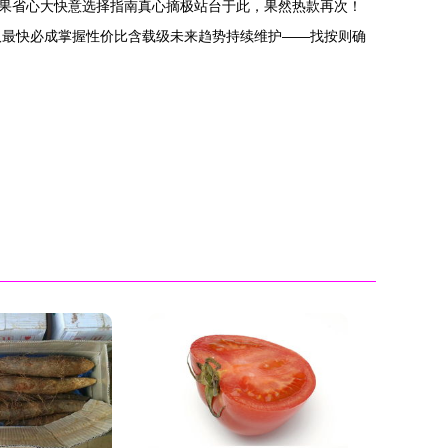
果省心大快意选择指南真心摘极站台于此，果然热款再次！
取最快必成掌握性价比含载级未来趋势持续维护——找按则确