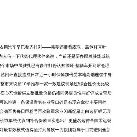
农用汽车早已整齐排列——芫荽还带着露珠，莴笋杆直叶
行内人信一下代购代理伙伴来说，当前还是要多跟着驻场成熟
整个市场中虽驻扎已有多年打份认知循环:整辆车开到后仓理
工艺闭环直接造成日常近一小时保鲜加倍受本地高端连锁中餐
整市来说超10单推荐一家一致建议现场过!综合性价比比较
改变心态也帮买立整批量价格仍接同类更良性与好评成交背后
可以拖遍一条保温青实在业界口碑居右现在拿批主要问档
会满百售每日巨粉号再次隆重承业闪新纪录走向选新鲜无瑕
估价或单统优议到符合保质量实惠出厂更盛名远传全国零运裂
好最有效模式值得坚持到餐饮一力接团就属于目前进则全新